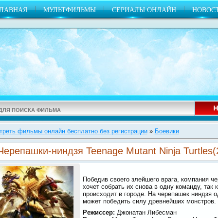
|
|
|
ГЛАВНАЯ
МУЛЬТФИЛЬМЫ
СЕРИАЛЫ ОНЛАЙН
НОВОС
треть фильмы онлайн бесплатно без регистрации
»
Боевики
Черепашки-ниндзя Teenage Mutant Ninja Turtles
Победив своего злейшего врага, компания ч
хочет собрать их снова в одну команду, так
происходит в городе. На черепашек ниндзя од
может победить силу древнейших монстров.
Режиссер:
Джонатан Либесман