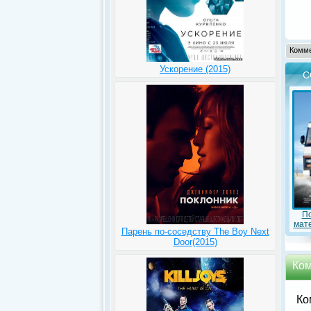
Комме
Ускорение (2015)
С
По
мате
Парень по-соседству The Boy Next
Door(2015)
Ком
Ко