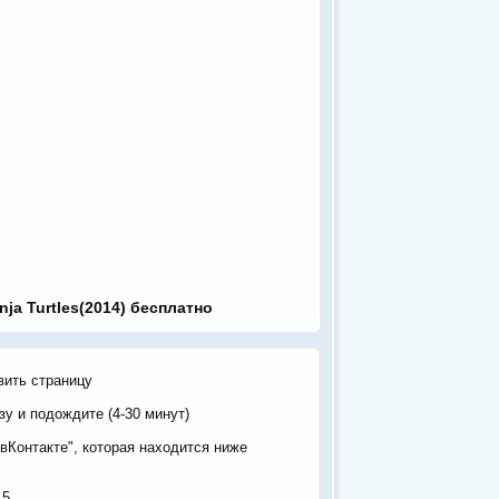
ja Turtles(2014) бесплатно
вить страницу
у и подождите (4-30 минут)
вКонтакте", которая находится ниже
з
5