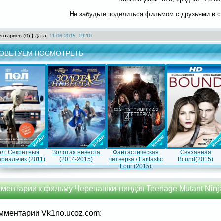
Не забудьте поделиться фильмом с друзьями в с
нтариев (0) | Дата:
11.06.2015, 19:10
ОВЕТУЕМ ПОСМОТРЕТЬ
л: Секретный
Золотая невеста
Фантастическая
Связанная
риальчик (2011)
(2014-2015)
четверка / Fantastic
Bound(2015)
Four (2015)
ментарии к фильму Черепашки-ниндзя Teenage Mutant Ninja 
мментарии Vk1no.ucoz.com: