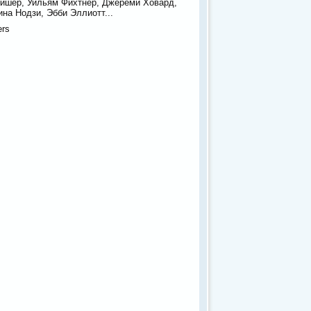
ишер, Уильям Фихтнер, Джереми Ховард,
ина Нодзи, Эбби Эллиотт...
ers