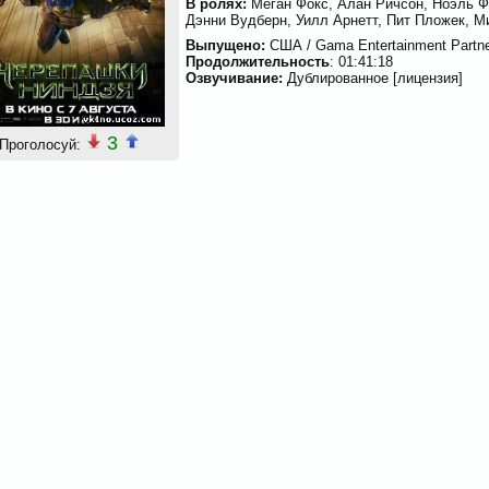
В ролях:
Меган Фокс, Алан Ричсон, Ноэль Ф
Дэнни Вудберн, Уилл Арнетт, Пит Пложек, М
Выпущено:
США / Gama Entertainment Partn
Продолжительность
: 01:41:18
Озвучивание:
Дублированное [лицензия]
3
Проголосуй: