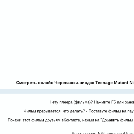
Смотреть онлайн Черепашки-ниндзя Teenage Mutant Nin
Нету плеера (фильма)? Нажмите F5 или обно
Фильм прерывается, что делать? - Поставьте фильм на пауз
Покажи этот фильм друзьям вКонтакте, нажми на "Добавить фильм 
Всего оценок:
578
, средняя
4.8
и