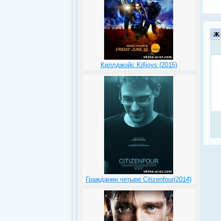
Киллджойс Killjoys (2015)
Гражданин четыре Citizenfour(2014)