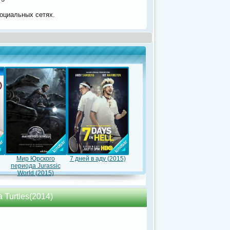
оциальных сетях.
Мир Юрского
7 дней в аду (2015)
периода Jurassic
World (2015)
Turtles(2014)