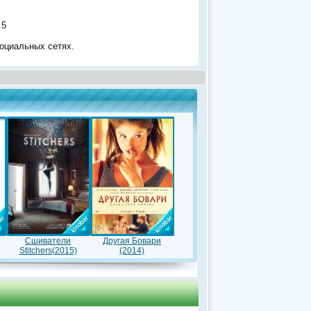
з
5
оциальных сетях.
Сшиватели
Другая Бовари
Stitchers(2015)
(2014)