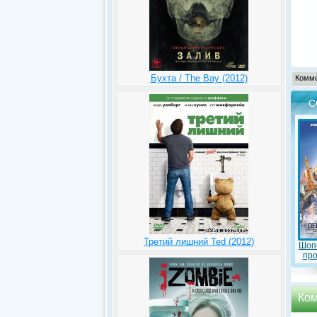
Бухта / The Bay (2012)
Комме
С
Третий лишний Ted (2012)
Шопо
про
Ком