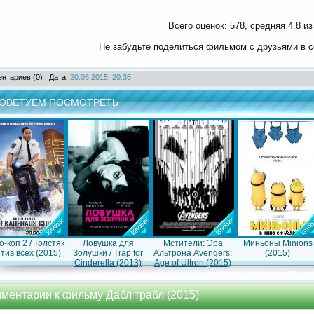
Всего оценок:
578
, средняя
4.8
и
Не забудьте поделиться фильмом с друзьями в с
нтариев (0) | Дата:
20.06.2015, 20:35
ОВЕТУЕМ ПОСМОТРЕТЬ
-коп 2 / Толстяк
Ловушка для
Мстители: Эра
Миньоны Minions
тив всех (2015)
Золушки / Trap for
Альтрона Avengers:
(2015)
Cinderella (2013)
Age of Ultron (2015)
ментарии к фильму Дабл трабл (2015)