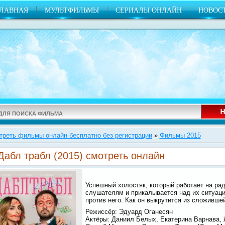
|
|
|
ГЛАВНАЯ
МУЛЬТФИЛЬМЫ
СЕРИАЛЫ ОНЛАЙН
НОВОС
треть фильмы онлайн бесплатно без регистрации
»
Фильмы 2015
Дабл трабл (2015) смотреть онлайн
Успешный холостяк, который работает на ра
слушателям и прикалывается над их ситуаци
против него. Как он выкрутится из сложивше
Режиссёр: Эдуард Оганесян
Актёры: Даниил Белых, Екатерина Варнава, 