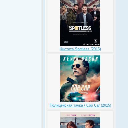
Чистота Spotless (2015)
Полицейская тачка / Cop Car (2015)