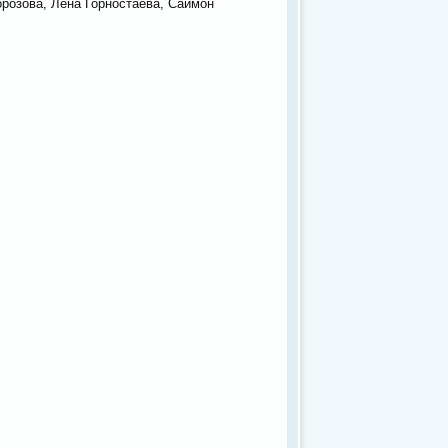
розова, Лена Горностаева, Саймон