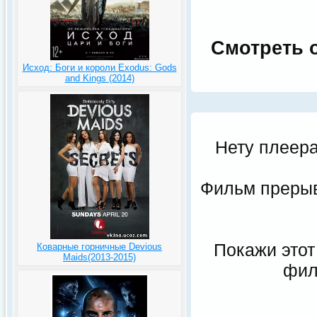
Смотреть о
Исход: Боги и короли Exodus: Gods
and Kings (2014)
Нету плеера
Фильм прерыва
Покажи этот
Коварные горничные Devious
Maids(2013-2015)
фил