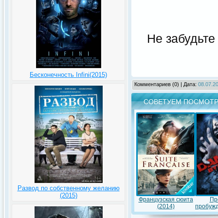
Не забудьте
Бесконечность Infini(2015)
Комментариев (0) | Дата:
08.07.20
СОВЕТУЕМ ПОСМОТР
Развод по собственному желанию
(2015)
Французская сюита
Пр
(2014)
пробужд