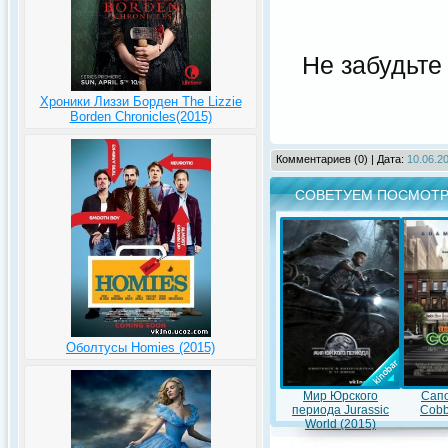
Не забудьте
Хроники Лиззи Борден The Lizzie
Borden Chronicles(2015)
Комментариев (0) | Дата:
10.06.20
СОВЕТУЕМ ПОСМОТР
Оболтусы Homies (2015)
Мир Юрского
Сапо
периода Jurassic
Cobb
World (2015)