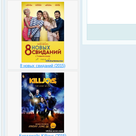
8 новых свиданий (2015)
Киллджойс Killjoys (2015)