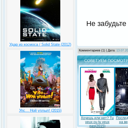
Не забудьте
Удар из космоса / Solid State (2012)
Комментариев (1) | Дата:
13.07.20
СОВЕТУЕМ ПОСМОТР
Упс… Ной уплыл! (2015)
Хочешь или нет? Tu
Послед
veux ou tu veux
на ве
pas(2015)