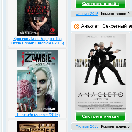
Смотреть онлайн
Фильмы 2015
| Комментариев: 0 
Анаклет: Секретный аг
Хроники Лиззи Борден The
Lizzie Borden Chronicles(2015)
Я – зомби iZombie (2015)
Смотреть онлайн
Фильмы 2015
| Комментариев: 0 