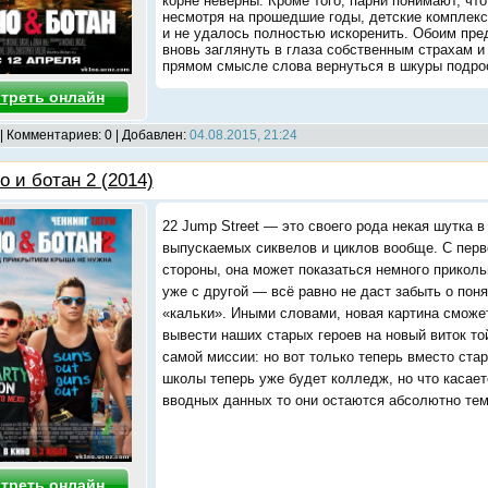
корне неверны. Кроме того, парни понимают, что
несмотря на прошедшие годы, детские комплекс
и не удалось полностью искоренить. Обоим пре
вновь заглянуть в глаза собственным страхам и
прямом смысле слова вернуться в шкуры подро
треть онлайн
| Комментариев: 0 | Добавлен:
04.08.2015, 21:24
о и ботан 2 (2014)
22 Jump Street — это своего рода некая шутка в
выпускаемых сиквелов и циклов вообще. С перв
стороны, она может показаться немного приколь
уже с другой — всё равно не даст забыть о поня
«кальки». Иными словами, новая картина сможе
вывести наших старых героев на новый виток то
самой миссии: но вот только теперь вместо ста
школы теперь уже будет колледж, но что касает
вводных данных то они остаются абсолютно тем
треть онлайн