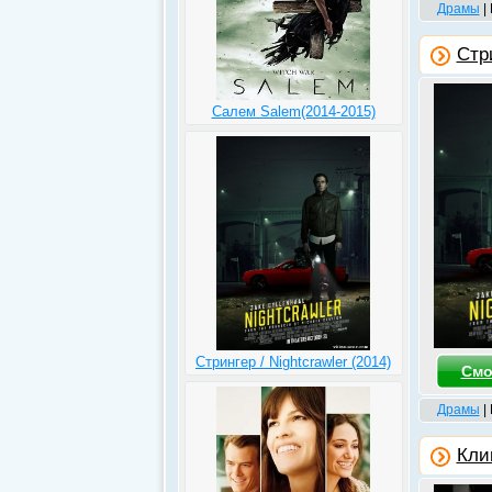
Драмы
|
Стри
Салем Salem(2014-2015)
Стрингер / Nightcrawler (2014)
Смо
Драмы
|
Кли