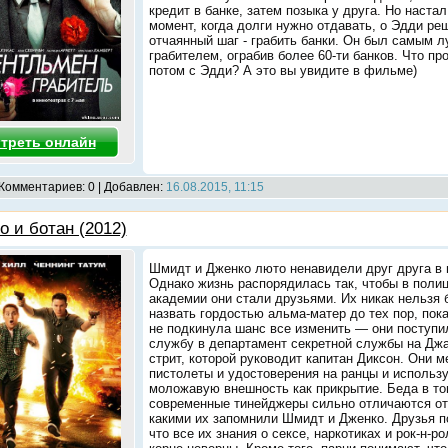
кредит в банке, затем позыка у друга. Но настал
момент, когда долги нужно отдавать, о Эдди ре
отчаянный шаг - грабить банки. Он был самым 
грабителем, ограбив более 60-ти банков. Что пр
потом с Эдди? А это вы увидите в фильме)
треть онлайн
 Комментариев: 0 | Добавлен:
16.08.2015, 11:15
о и ботан (2012)
Шмидт и Дженко люто ненавидели друг друга в 
Однако жизнь распорядилась так, чтобы в поли
академии они стали друзьями. Их никак нельзя 
назвать гордостью альма-матер до тех пор, пок
не подкинула шанс все изменить — они поступи
службу в департамент секретной службы на Дж
стрит, которой руководит капитан Диксон. Они 
пистолеты и удостоверения на ранцы и использ
моложавую внешность как прикрытие. Беда в то
современные тинейджеры сильно отличаются от
какими их запомнили Шмидт и Дженко. Друзья п
что все их знания о сексе, наркотиках и рок-н-ро