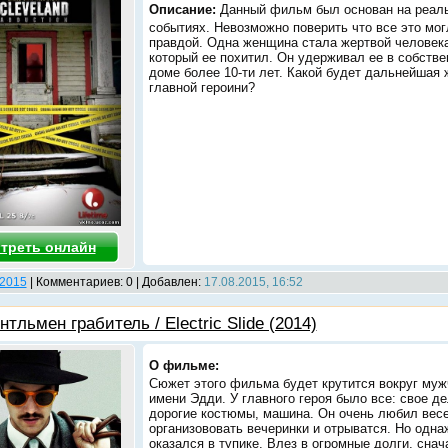
Описание:
Данный фильм был основан на реал
событиях. Невозможно поверить что все это мог
правдой. Одна женщина стала жертвой человека
который ее похитил. Он удерживал ее в собств
доме более 10-ти лет. Какой будет дальнейшая 
главной героини?
треть онлайн
2015
| Комментариев: 0 | Добавлен:
17.08.2015, 16:52
тльмен грабитель / Electric Slide (2014)
О фильме:
Сюжет этого фильма будет крутится вокруг муж
имени Эдди. У главного героя было все: свое де
дорогие костюмы, машина. Он очень любил весе
организововать вечеринки и отрыватся. Но одна
оказался в тупике. Влез в огромные долги, снач