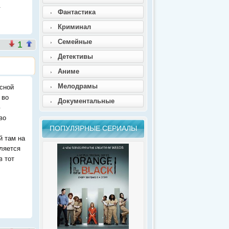
.
Фантастика
Криминал
Семейные
1
Детективы
Аниме
Мелодрамы
сной
 во
Документальные
ю
во
ПОПУЛЯРНЫЕ СЕРИАЛЫ
й там на
ляется
в тот