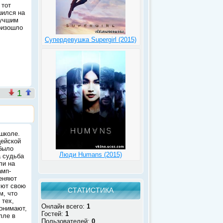
 тот
шился на
лучшим
оизошло
Супердевушка Supergirl (2015)
1
школе.
цейской
было
Люди Humans (2015)
а судьба
ли на
амп-
меняют
уют свою
СТАТИСТИКА
м, что
 тех,
Онлайн всего:
1
онимают,
Гостей:
1
лле в
Пользователей:
0