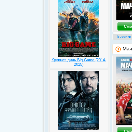
Смо
Боевики
Мач
Крупная дичь Big Game (2014-
2015)
Смо