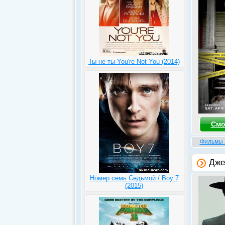
Ты не ты You're Not You (2014)
Смо
Фильмы 
Джен
Номер семь Седьмой / Boy 7
(2015)