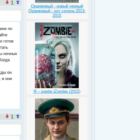
1
Оранжевый - новый черный
Оранжевый - хит сезона 2013-
2015
ине по
айти
о готов
стать
ы ночных
Когда
жды он
 и они
Я – зомби iZombie (2015)
1