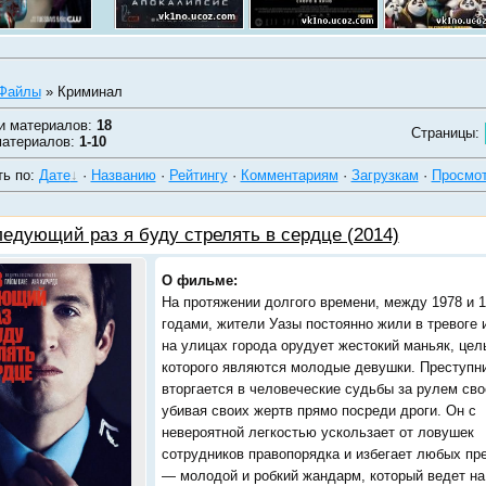
Файлы
» Криминал
и материалов
:
18
Страницы
:
материалов
:
1-10
ть по
:
Дате
·
Названию
·
Рейтингу
·
Комментариям
·
Загрузкам
·
Просмо
ледующий раз я буду стрелять в сердце (2014)
О фильме:
На протяжении долгого времени, между 1978 и 
годами, жители Уазы постоянно жили в тревоге и
на улицах города орудует жестокий маньяк, це
которого являются молодые девушки. Преступн
вторгается в человеческие судьбы за рулем сво
убивая своих жертв прямо посреди дроги. Он с
невероятной легкостью ускользает от ловушек
сотрудников правопорядка и избегает любых пр
— молодой и робкий жандарм, который ведет на