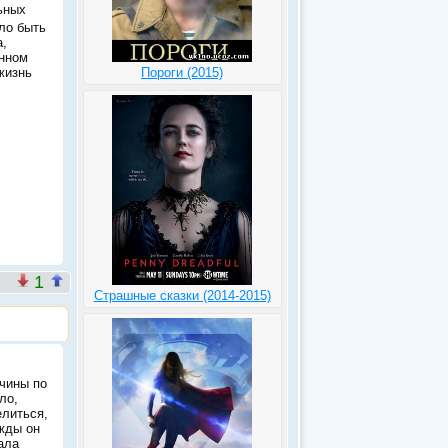
ьных
ло быть
,
енном
жизнь
Пороги (2015)
1
Страшные сказки (2014-2015)
чины по
ло,
литься,
жды он
ала