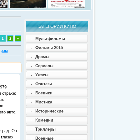
КАТЕГОРИИ КИНО
1
Мультфильмы
2
»
Фильмы 2015
трам
Драмы
Сериалы
Ужасы
Фэнтези
1979
Боевики
 страхе:
лью
Мистика
ик
Исторические
его авто,
Комедии
Триллеры
еград. Он
 глазах
Военные