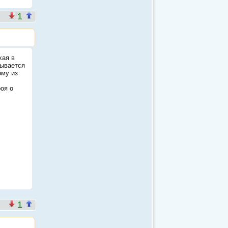
1
хая в
зывается
ому из
оя о
1