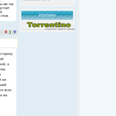
,
ы им так
дстоит
 в
РЕКЛАМА
стков.
1
 сторону
ой
ной, а
тии
т
й же
ршей
ся всех
и же.